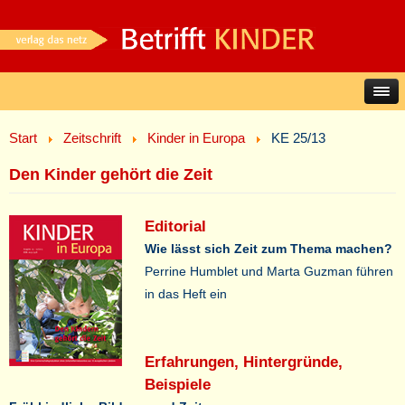
Start
Zeitschrift
Kinder in Europa
KE 25/13
Den Kinder gehört die Zeit
Editorial
Wie lässt sich Zeit zum Thema machen?
Perrine Humblet und Marta Guzman führen
in das Heft ein
Erfahrungen, Hintergründe,
Beispiele