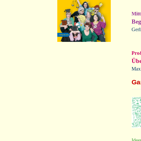
Mitt
Beg
Gerl
Pro
Übe
Max 
Ga
Idee