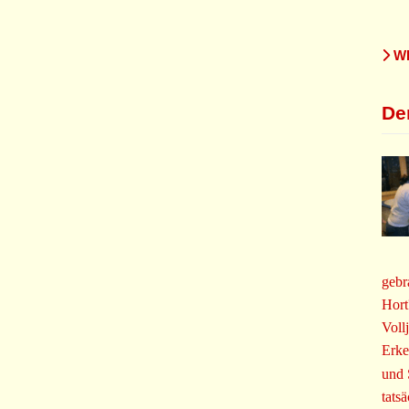
WE
De
gebr
Hort
Voll
Erke
und 
tats