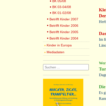
BK 05/08
BK 03-04/08
Kle
BK 01-02/08
Der
Betrifft Kinder 2007
Herb
Betrifft Kinder 2006
Betrifft Kinder 2005
Das
Betrifft Kinder 2004
Im f
Kinder in Europa
Länd
Mediadaten
Werk
Tu
Dagm
Die
Es g
Rame