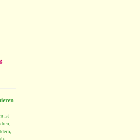
g
uieren
n ist
dren,
ldern,
rla