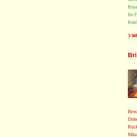
Rina
Im F
Kind
WE
Br
Besu
Dahe
Rück
Mita