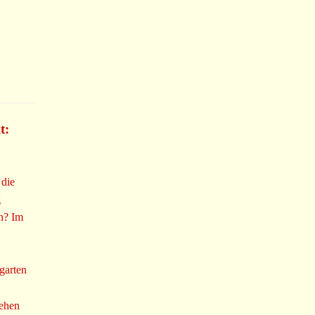
t:
 die
g
n? Im
garten
sehen