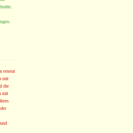
hnitte.
ungen.
n erneut
h mit
d die
h mit
ihres
 der
 und