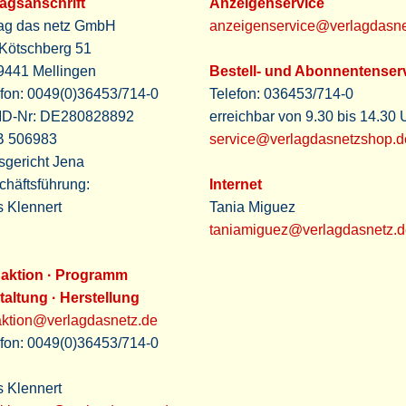
lagsanschrift
Anzeigenservice
lag das netz GmbH
anzeigenservice@verlagdasne
Kötschberg 51
9441 Mellingen
Bestell- und Abonnentenser
efon: 0049(0)36453/714-0
Telefon: 036453/714-0
.ID-Nr: DE280828892
erreichbar von 9.30 bis 14.30 
 506983
service@verlagdasnetzshop.d
sgericht Jena
chäftsführung:
Internet
s Klennert
Tania Miguez
taniamiguez@verlagdasnetz.d
aktion
·
Programm
taltung · Herstellung
aktion@verlagdasnetz.de
efon: 0049(0)36453/714-0
s Klennert