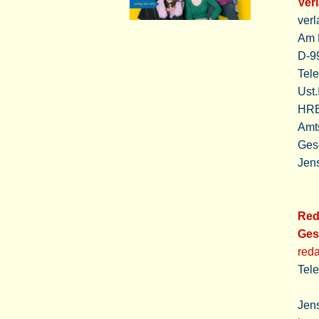
Ver
ver
Am 
D-9
Tel
Ust
HRB
Amt
Ges
Jen
Red
Ges
red
Tel
Jen