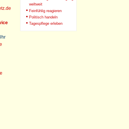
weltweit
tz.de
Feinfühlig reagieren
Politisch handeln
vice
Tagespflege erleben
Uhr
e
e